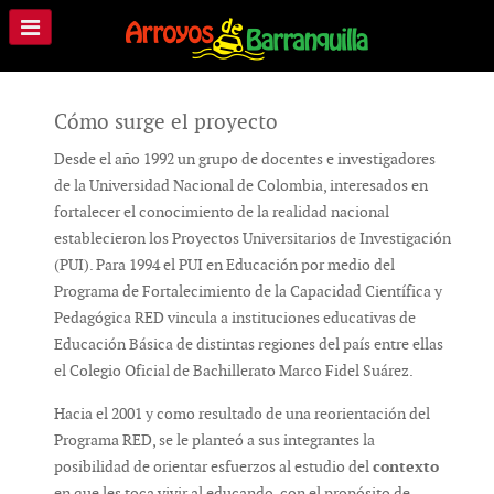
Cómo surge el proyecto
Desde el año 1992 un grupo de docentes e investigadores
de la Universidad Nacional de Colombia, interesados en
fortalecer el conocimiento de la realidad nacional
establecieron los Proyectos Universitarios de Investigación
(PUI). Para 1994 el PUI en Educación por medio del
Programa de Fortalecimiento de la Capacidad Científica y
Pedagógica RED vincula a instituciones educativas de
Educación Básica de distintas regiones del país entre ellas
el Colegio Oficial de Bachillerato Marco Fidel Suárez.
Hacia el 2001 y como resultado de una reorientación del
Programa RED, se le planteó a sus integrantes la
posibilidad de orientar esfuerzos al estudio del
contexto
en que les toca vivir al educando, con el propósito de