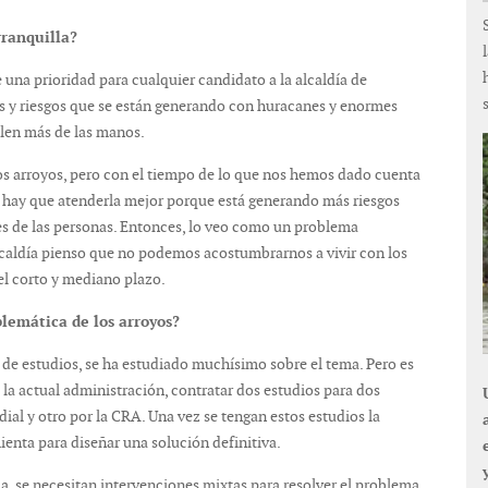
rranquilla?
una prioridad para cualquier candidato a la alcaldía de
as y riesgos que se están generando con huracanes y enormes
alen más de las manos.
s arroyos, pero con el tiempo de lo que nos hemos dado cuenta
a hay que atenderla mejor porque está generando más riesgos
nes de las personas. Entonces, lo veo como un problema
alcaldía pienso que no podemos acostumbrarnos a vivir con los
el corto y mediano plazo.
lemática de los arroyos?
 de estudios, se ha estudiado muchísimo sobre el tema. Pero es
a actual administración, contratar dos estudios para dos
ial y otro por la CRA. Una vez se tengan estos estudios la
enta para diseñar una solución definitiva.
 se necesitan intervenciones mixtas para resolver el problema