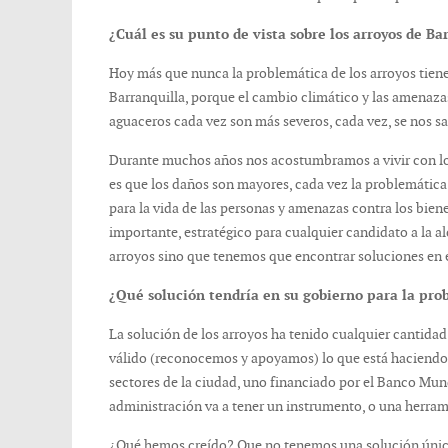
¿Cuál es su punto de vista sobre los arroyos de Ba
Hoy más que nunca la problemática de los arroyos tiene 
Barranquilla, porque el cambio climático y las amenaz
aguaceros cada vez son más severos, cada vez, se nos s
Durante muchos años nos acostumbramos a vivir con lo
es que los daños son mayores, cada vez la problemátic
para la vida de las personas y amenazas contra los bie
importante, estratégico para cualquier candidato a la 
arroyos sino que tenemos que encontrar soluciones en 
¿Qué solución tendría en su gobierno para la prob
La solución de los arroyos ha tenido cualquier cantidad
válido (reconocemos y apoyamos) lo que está haciendo l
sectores de la ciudad, uno financiado por el Banco Mund
administración va a tener un instrumento, o una herrami
¿Qué hemos creído? Que no tenemos una solución única,