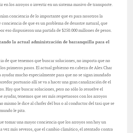
r en los arroyos o invertir en un sistema masivo de transporte.
ían conciencia de lo importante que es para nosotros la
y conciencia de que es un problema de desastre natural, que
or eso dispusieron una partida de $250.000 millones de pesos.
ando la actual administración de barranquilla para el
cia de que tenemos que buscar soluciones, no importa que no
los primeros pasos. El actual gobierno en cabeza de Alex Char
va ayudar mucho especialmente para que no se sigan inundado
rredor portuario allí se va a hacer una gran canalización de el
os. Hay que buscar soluciones, pero no sólo lo resuelve el
ue ayudar, tenemos que ser más respetuosos con los arroyos
no mismo le dice al chofer del bus o al conductor del taxi que se
mundo le pita.
que tomar una mayor conciencia que los arroyos son hoy un
a vez más severos, que el cambio climático, el atentado contra