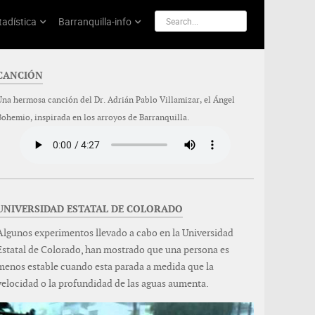
tadística
Barranquilla-info
CANCIÓN
Una hermosa canción del Dr. Adrián Pablo Villamizar, el Ángel
Bohemio, inspirada en los arroyos de Barranquilla.
UNIVERSIDAD ESTATAL DE COLORADO
Algunos experimentos llevado a cabo en la Universidad
Estatal de Colorado, han mostrado que una persona es
menos estable cuando esta parada a medida que la
velocidad o la profundidad de las aguas aumenta.